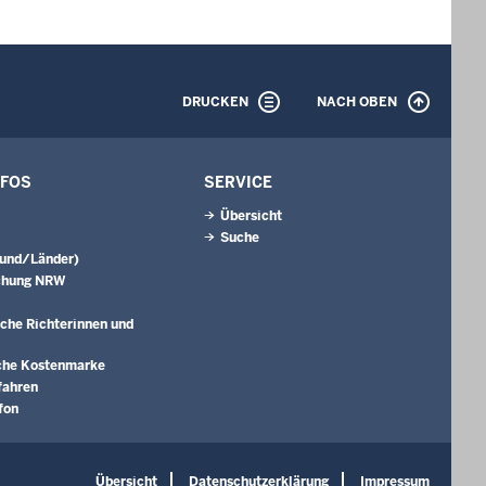
DRUCKEN
NACH OBEN
NFOS
SERVICE
Übersicht
Suche
Bund/Länder)
chung NRW
che Richterinnen und
che Kostenmarke
fahren
fon
Übersicht
Datenschutzerklärung
Impressum