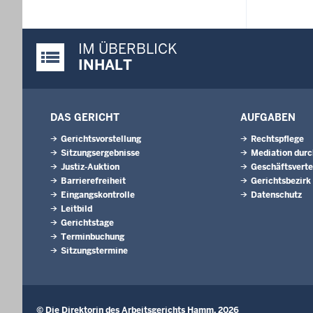
IM ÜBERBLICK
Justiz-Portal im Überblick:
INHALT
DAS GERICHT
AUFGABEN
Gerichtsvorstellung
Rechtspflege
Sitzungsergebnisse
Mediation durc
Justiz-Auktion
Geschäftsverte
Barrierefreiheit
Gerichtsbezirk
Eingangskontrolle
Datenschutz
Leitbild
Gerichtstage
Terminbuchung
Sitzungstermine
© Die Direktorin des Arbeitsgerichts Hamm, 2026